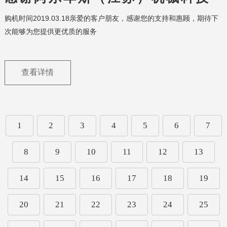
有限公司惠购圆钢中心孔钻床0.6
购机时间2019.03.18亲爱的客户朋友，感谢您的支持和惠顾，期待下
米整机
次能够为您提供更优质的服务
查看详情
1
2
3
4
5
6
7
8
9
10
11
12
13
14
15
16
17
18
19
20
21
22
23
24
25