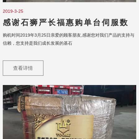
2019-3-25
感谢石狮严长福惠购单台伺服数
控钻、武夷山台钻床Z4116、气
购机时间2019年3月25日亲爱的顾客朋友,感谢您对我们产品的支持与
动工装、手动十字滑台
信赖，您支持是我们成长发展的基石
查看详情