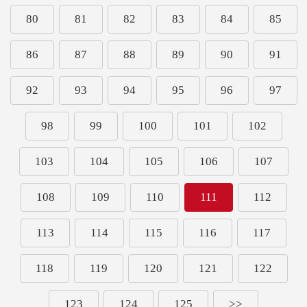
80
81
82
83
84
85
86
87
88
89
90
91
92
93
94
95
96
97
98
99
100
101
102
103
104
105
106
107
108
109
110
111
112
113
114
115
116
117
118
119
120
121
122
123
124
125
>>