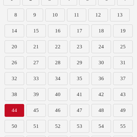
8
9
10
11
12
13
14
15
16
17
18
19
20
21
22
23
24
25
26
27
28
29
30
31
32
33
34
35
36
37
38
39
40
41
42
43
44
45
46
47
48
49
50
51
52
53
54
55