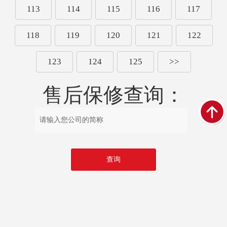
113
114
115
116
117
118
119
120
121
122
123
124
125
>>
售后保修查询：