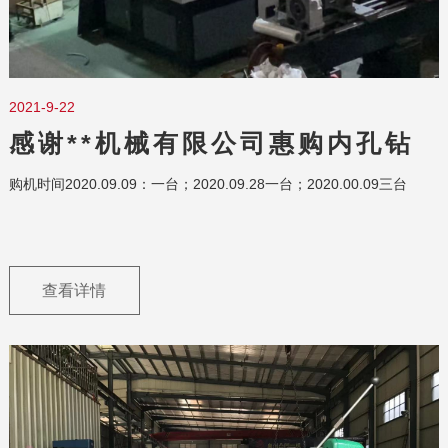
2021-9-22
感谢**机械有限公司惠购内孔钻
铣床NKZ-70五台
购机时间2020.09.09：一台；2020.09.28一台；2020.00.09三台
查看详情