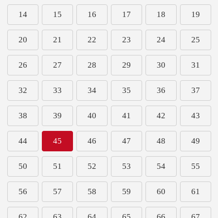
14
15
16
17
18
19
20
21
22
23
24
25
26
27
28
29
30
31
32
33
34
35
36
37
38
39
40
41
42
43
44
45
46
47
48
49
50
51
52
53
54
55
56
57
58
59
60
61
62
63
64
65
66
67