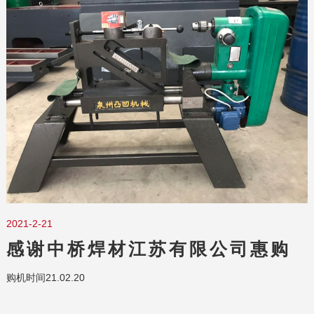
2021-2-21
感谢中桥焊材江苏有限公司惠购
0.6米圆钢中心孔钻床
购机时间21.02.20