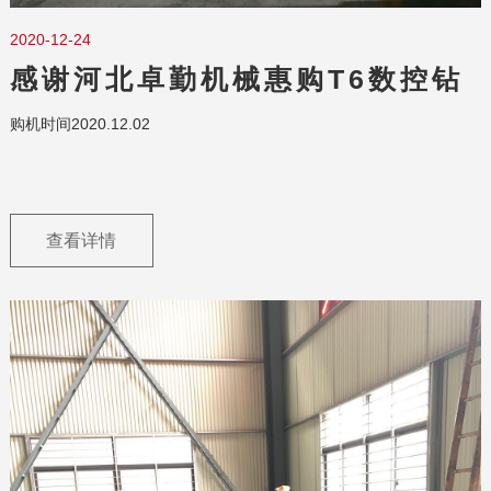
2020-12-24
感谢河北卓勤机械惠购T6数控钻
攻机/数控双头钻/圆钢中心孔钻床
购机时间2020.12.02
查看详情