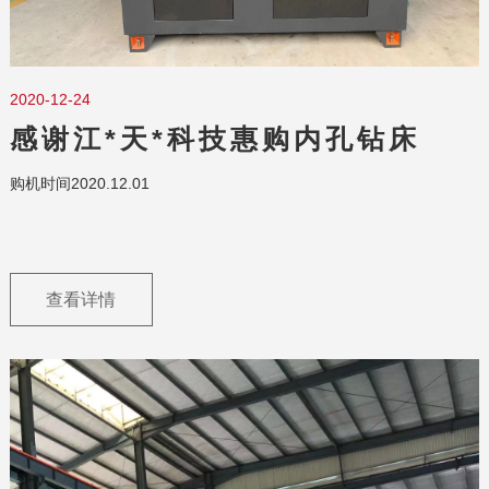
2020-12-24
感谢江*天*科技惠购内孔钻床
NKZ-60/70两台
购机时间2020.12.01
查看详情