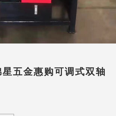
锦星五金惠购可调式双轴
钻床Z4116