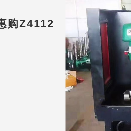
购Z4112
作台/M16