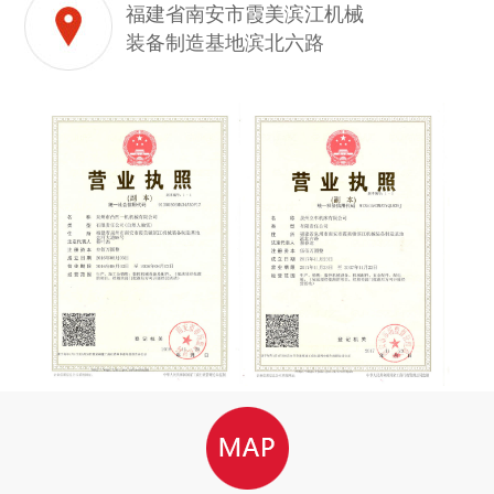
福建省南安市霞美滨江机械
装备制造基地滨北六路