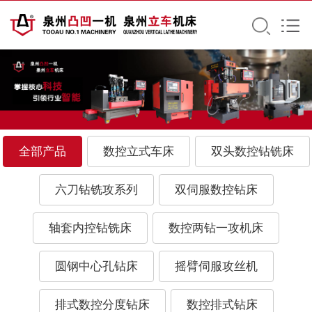
全部产品
数控立式车床
双头数控钻铣床
六刀钻铣攻系列
双伺服数控钻床
轴套内控钻铣床
数控两钻一攻机床
圆钢中心孔钻床
摇臂伺服攻丝机
排式数控分度钻床
数控排式钻床