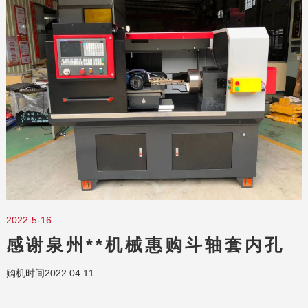
2022-5-16
感谢泉州**机械惠购斗轴套内孔
钻NKZ-70
购机时间2022.04.11