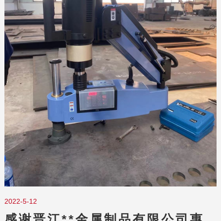
2022-5-12
感谢晋江**金属制品有限公司惠