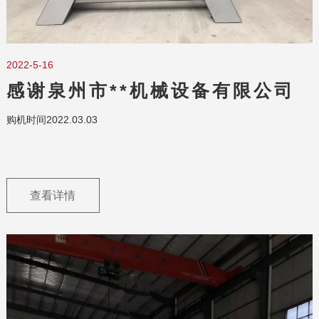
2022-5-16
感谢泉州市**机械设备有限公司
惠购0.6米中心孔钻床
购机时间2022.03.03
查看详情