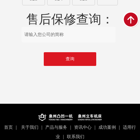
售后保修查询：
首页
｜
关于我们
｜
产品与服务
｜
资讯中心
｜
成功案例
｜
适用行
业
｜
联系我们