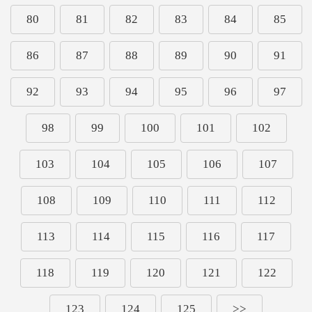
80
81
82
83
84
85
86
87
88
89
90
91
92
93
94
95
96
97
98
99
100
101
102
103
104
105
106
107
108
109
110
111
112
113
114
115
116
117
118
119
120
121
122
123
124
125
>>